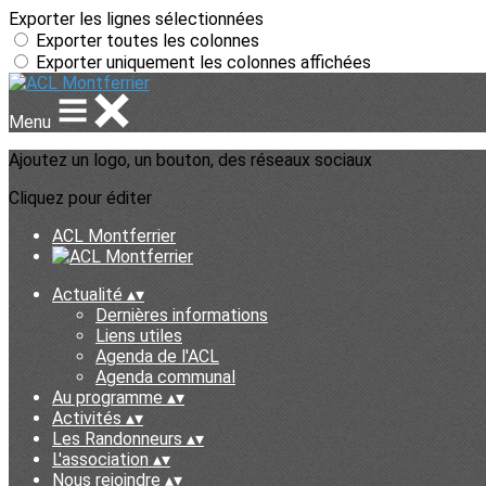
Exporter les lignes sélectionnées
Exporter toutes les colonnes
Exporter uniquement les colonnes affichées
Menu
Ajoutez un logo, un bouton, des réseaux sociaux
Cliquez pour éditer
ACL Montferrier
Actualité
▴
▾
Dernières informations
Liens utiles
Agenda de l'ACL
Agenda communal
Au programme
▴
▾
Activités
▴
▾
Les Randonneurs
▴
▾
L'association
▴
▾
Nous rejoindre
▴
▾